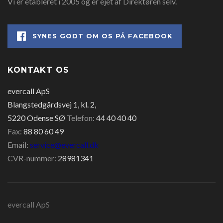
Vi er etableret i 2005 og er ejet af Direktøren selv.
SYNES GODT OM OS PÅ FACEBOOK
KONTAKT OS
evercall ApS
Blangstedgårdsvej 1, kl. 2,
5220 Odense SØ
Telefon:
44 40 40 40
Fax:
88 80 60 49
Email:
service@evercall.dk
CVR-nummer:
28981341
evercall ApS