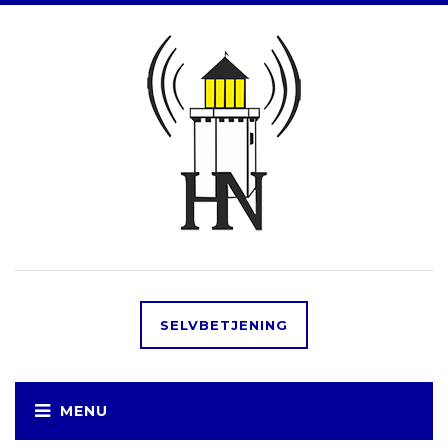
SELVBETJENING