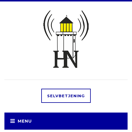
SELVBETJENING